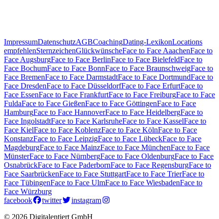
Impressum
Datenschutz
AGB
Coaching
Dating-Lexikon
Locations
empfehlen
Sternzeichen
Glückwünsche
Face to Face Aaachen
Face to
Face Augsburg
Face to Face Berlin
Face to Face Bielefeld
Face to
Face Bochum
Face to Face Bonn
Face to Face Braunschweig
Face to
Face Bremen
Face to Face Darmstadt
Face to Face Dortmund
Face to
Face Dresden
Face to Face Düsseldorf
Face to Face Erfurt
Face to
Face Essen
Face to Face Frankfurt
Face to Face Freiburg
Face to Face
Fulda
Face to Face Gießen
Face to Face Göttingen
Face to Face
Hamburg
Face to Face Hannover
Face to Face Heidelberg
Face to
Face Ingolstadt
Face to Face Karlsruhe
Face to Face Kassel
Face to
Face Kiel
Face to Face Koblenz
Face to Face Köln
Face to Face
Konstanz
Face to Face Leipzig
Face to Face Lübeck
Face to Face
Magdeburg
Face to Face Mainz
Face to Face München
Face to Face
Münster
Face to Face Nürnberg
Face to Face Oldenburg
Face to Face
Osnabrück
Face to Face Paderborn
Face to Face Regensburg
Face to
Face Saarbrücken
Face to Face Stuttgart
Face to Face Trier
Face to
Face Tübingen
Face to Face Ulm
Face to Face Wiesbaden
Face to
Face Würzburg
facebook
twitter
instagram
© 2026 Digitalentiert GmbH