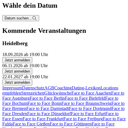
Wähle dein Datum
Datum suchen...
Kommende Veranstaltungen
Heidelberg
18.09.2026 ab 19:00 Uhr
Jetzt anmelden
06.11.2026 ab 19:00 Uhr
Jetzt anmelden
22.01.2027 ab 19:00 Uhr
Jetzt anmelden
Impressum
Datenschutz
AGB
Coaching
Dating-Lexikon
Locations
empfehlen
Sternzeichen
Glückwünsche
Face to Face Aaachen
Face to
Face Augsburg
Face to Face Berlin
Face to Face Bielefeld
Face to
Face Bochum
Face to Face Bonn
Face to Face Braunschweig
Face to
Face Bremen
Face to Face Darmstadt
Face to Face Dortmund
Face to
Face Dresden
Face to Face Düsseldorf
Face to Face Erfurt
Face to
Face Essen
Face to Face Frankfurt
Face to Face Freiburg
Face to Face
Fulda
Face to Face Gießen
Face to Face Göttingen
Face to Face