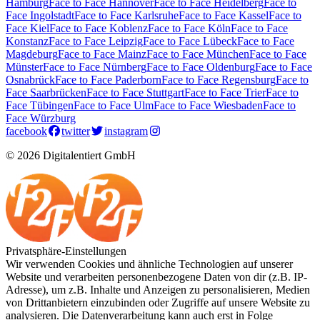
Hamburg
Face to Face Hannover
Face to Face Heidelberg
Face to
Face Ingolstadt
Face to Face Karlsruhe
Face to Face Kassel
Face to
Face Kiel
Face to Face Koblenz
Face to Face Köln
Face to Face
Konstanz
Face to Face Leipzig
Face to Face Lübeck
Face to Face
Magdeburg
Face to Face Mainz
Face to Face München
Face to Face
Münster
Face to Face Nürnberg
Face to Face Oldenburg
Face to Face
Osnabrück
Face to Face Paderborn
Face to Face Regensburg
Face to
Face Saarbrücken
Face to Face Stuttgart
Face to Face Trier
Face to
Face Tübingen
Face to Face Ulm
Face to Face Wiesbaden
Face to
Face Würzburg
facebook
twitter
instagram
© 2026 Digitalentiert GmbH
Privatsphäre-Einstellungen
Wir verwenden Cookies und ähnliche Technologien auf unserer
Website und verarbeiten personenbezogene Daten von dir (z.B. IP-
Adresse), um z.B. Inhalte und Anzeigen zu personalisieren, Medien
von Drittanbietern einzubinden oder Zugriffe auf unsere Website zu
analysieren. Die Datenverarbeitung kann auch erst in Folge