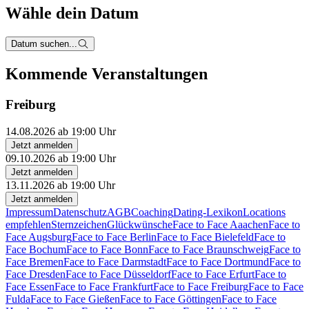
Wähle dein Datum
Datum suchen...
Kommende Veranstaltungen
Freiburg
14.08.2026 ab 19:00 Uhr
Jetzt anmelden
09.10.2026 ab 19:00 Uhr
Jetzt anmelden
13.11.2026 ab 19:00 Uhr
Jetzt anmelden
Impressum
Datenschutz
AGB
Coaching
Dating-Lexikon
Locations
empfehlen
Sternzeichen
Glückwünsche
Face to Face Aaachen
Face to
Face Augsburg
Face to Face Berlin
Face to Face Bielefeld
Face to
Face Bochum
Face to Face Bonn
Face to Face Braunschweig
Face to
Face Bremen
Face to Face Darmstadt
Face to Face Dortmund
Face to
Face Dresden
Face to Face Düsseldorf
Face to Face Erfurt
Face to
Face Essen
Face to Face Frankfurt
Face to Face Freiburg
Face to Face
Fulda
Face to Face Gießen
Face to Face Göttingen
Face to Face