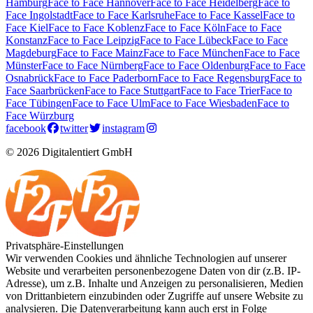
Hamburg
Face to Face Hannover
Face to Face Heidelberg
Face to
Face Ingolstadt
Face to Face Karlsruhe
Face to Face Kassel
Face to
Face Kiel
Face to Face Koblenz
Face to Face Köln
Face to Face
Konstanz
Face to Face Leipzig
Face to Face Lübeck
Face to Face
Magdeburg
Face to Face Mainz
Face to Face München
Face to Face
Münster
Face to Face Nürnberg
Face to Face Oldenburg
Face to Face
Osnabrück
Face to Face Paderborn
Face to Face Regensburg
Face to
Face Saarbrücken
Face to Face Stuttgart
Face to Face Trier
Face to
Face Tübingen
Face to Face Ulm
Face to Face Wiesbaden
Face to
Face Würzburg
facebook
twitter
instagram
© 2026 Digitalentiert GmbH
Privatsphäre-Einstellungen
Wir verwenden Cookies und ähnliche Technologien auf unserer
Website und verarbeiten personenbezogene Daten von dir (z.B. IP-
Adresse), um z.B. Inhalte und Anzeigen zu personalisieren, Medien
von Drittanbietern einzubinden oder Zugriffe auf unsere Website zu
analysieren. Die Datenverarbeitung kann auch erst in Folge