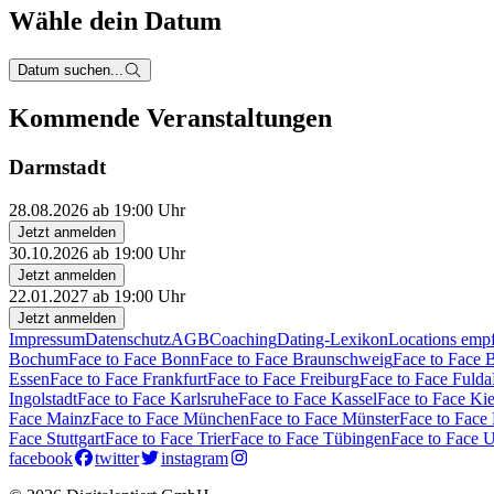
Wähle dein Datum
Datum suchen...
Kommende Veranstaltungen
Darmstadt
28.08.2026 ab 19:00 Uhr
Jetzt anmelden
30.10.2026 ab 19:00 Uhr
Jetzt anmelden
22.01.2027 ab 19:00 Uhr
Jetzt anmelden
Impressum
Datenschutz
AGB
Coaching
Dating-Lexikon
Locations emp
Bochum
Face to Face Bonn
Face to Face Braunschweig
Face to Face 
Essen
Face to Face Frankfurt
Face to Face Freiburg
Face to Face Fulda
Ingolstadt
Face to Face Karlsruhe
Face to Face Kassel
Face to Face Kie
Face Mainz
Face to Face München
Face to Face Münster
Face to Face
Face Stuttgart
Face to Face Trier
Face to Face Tübingen
Face to Face 
facebook
twitter
instagram