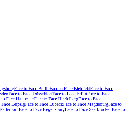
Augsburg
Face to Face Berlin
Face to Face Bielefeld
Face to Face
esden
Face to Face Düsseldorf
Face to Face Erfurt
Face to Face
 to Face Hannover
Face to Face Heidelberg
Face to Face
o Face Leipzig
Face to Face Lübeck
Face to Face Magdeburg
Face to
 Paderborn
Face to Face Regensburg
Face to Face Saarbrücken
Face to