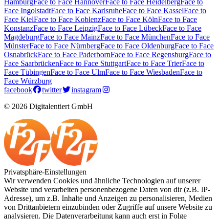
Hamburg
Face to Face Hannover
Face to Face Heidelberg
Face to
Face Ingolstadt
Face to Face Karlsruhe
Face to Face Kassel
Face to
Face Kiel
Face to Face Koblenz
Face to Face Köln
Face to Face
Konstanz
Face to Face Leipzig
Face to Face Lübeck
Face to Face
Magdeburg
Face to Face Mainz
Face to Face München
Face to Face
Münster
Face to Face Nürnberg
Face to Face Oldenburg
Face to Face
Osnabrück
Face to Face Paderborn
Face to Face Regensburg
Face to
Face Saarbrücken
Face to Face Stuttgart
Face to Face Trier
Face to
Face Tübingen
Face to Face Ulm
Face to Face Wiesbaden
Face to
Face Würzburg
facebook
twitter
instagram
© 2026 Digitalentiert GmbH
Privatsphäre-Einstellungen
Wir verwenden Cookies und ähnliche Technologien auf unserer
Website und verarbeiten personenbezogene Daten von dir (z.B. IP-
Adresse), um z.B. Inhalte und Anzeigen zu personalisieren, Medien
von Drittanbietern einzubinden oder Zugriffe auf unsere Website zu
analysieren. Die Datenverarbeitung kann auch erst in Folge