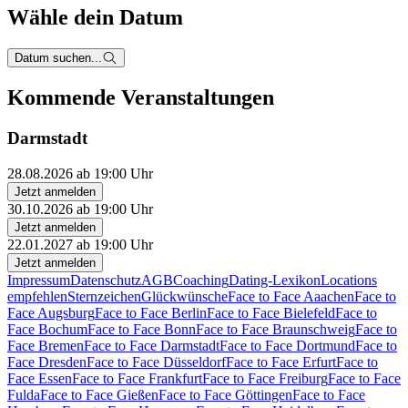
Wähle dein Datum
Datum suchen...
Kommende Veranstaltungen
Darmstadt
28.08.2026 ab 19:00 Uhr
Jetzt anmelden
30.10.2026 ab 19:00 Uhr
Jetzt anmelden
22.01.2027 ab 19:00 Uhr
Jetzt anmelden
Impressum
Datenschutz
AGB
Coaching
Dating-Lexikon
Locations
empfehlen
Sternzeichen
Glückwünsche
Face to Face Aaachen
Face to
Face Augsburg
Face to Face Berlin
Face to Face Bielefeld
Face to
Face Bochum
Face to Face Bonn
Face to Face Braunschweig
Face to
Face Bremen
Face to Face Darmstadt
Face to Face Dortmund
Face to
Face Dresden
Face to Face Düsseldorf
Face to Face Erfurt
Face to
Face Essen
Face to Face Frankfurt
Face to Face Freiburg
Face to Face
Fulda
Face to Face Gießen
Face to Face Göttingen
Face to Face