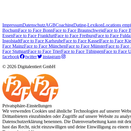
Impressum
Datenschutz
AGB
Coaching
Dating-Lexikon
Locations emp
Bochum
Face to Face Bonn
Face to Face Braunschweig
Face to Face 
Essen
Face to Face Frankfurt
Face to Face Freiburg
Face to Face Fulda
Ingolstadt
Face to Face Karlsruhe
Face to Face Kassel
Face to Face Kie
Face Mainz
Face to Face München
Face to Face Münster
Face to Face
Face Stuttgart
Face to Face Trier
Face to Face Tübingen
Face to Face 
facebook
twitter
instagram
© 2026 Digitalentiert GmbH
Privatsphäre-Einstellungen
Wir verwenden Cookies und ähnliche Technologien auf unserer Websit
Drittanbietern einzubinden oder Zugriffe auf unsere Website zu analysi
Datenschutzerklärung benennen. Die Datenverarbeitung kann mit deine
hast das Recht, nicht einzuwilligen und deine Einwilligung zu einem