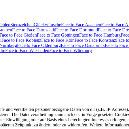
fehlen
Sternzeichen
Glückwünsche
Face to Face Aaachen
Face to Face 
Bremen
Face to Face Darmstadt
Face to Face Dortmund
Face to Face Dr
Face to Face Gießen
Face to Face Göttingen
Face to Face Hamburg
Face
l
Face to Face Koblenz
Face to Face Köln
Face to Face Konstanz
Face t
 Nürnberg
Face to Face Oldenburg
Face to Face Osnabrück
Face to Face
Ulm
Face to Face Wiesbaden
Face to Face Würzburg
e und verarbeiten personenbezogene Daten von dir (z.B. IP-Adresse),
eren. Die Datenverarbeitung kann auch erst in Folge gesetzter Cookies s
r Einwilligung oder auf Basis eines berechtigten Interesses erfolgen,
 späteren Zeitpunkt zu ändern oder zu widerrufen. Weitere Informatione