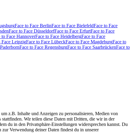
Augsburg
Face to Face Berlin
Face to Face Bielefeld
Face to Face
esden
Face to Face Düsseldorf
Face to Face Erfurt
Face to Face
 to Face Hannover
Face to Face Heidelberg
Face to Face
o Face Leipzig
Face to Face Lübeck
Face to Face Magdeburg
Face to
 Paderborn
Face to Face Regensburg
Face to Face Saarbrücken
Face to
 um z.B. Inhalte und Anzeigen zu personalisieren, Medien von
tattfinden. Wir teilen diese Daten mit Dritten, die wir in der
 dem du in den Privatsphäre-Einstellungen widersprechen kannst. Du
n zur Verwendung deiner Daten findest du in unserer