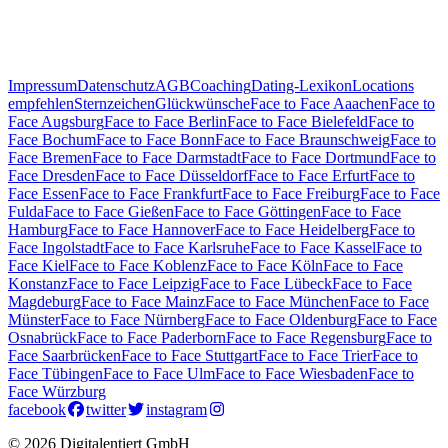
Impressum
Datenschutz
AGB
Coaching
Dating-Lexikon
Locations
empfehlen
Sternzeichen
Glückwünsche
Face to Face Aaachen
Face to
Face Augsburg
Face to Face Berlin
Face to Face Bielefeld
Face to
Face Bochum
Face to Face Bonn
Face to Face Braunschweig
Face to
Face Bremen
Face to Face Darmstadt
Face to Face Dortmund
Face to
Face Dresden
Face to Face Düsseldorf
Face to Face Erfurt
Face to
Face Essen
Face to Face Frankfurt
Face to Face Freiburg
Face to Face
Fulda
Face to Face Gießen
Face to Face Göttingen
Face to Face
Hamburg
Face to Face Hannover
Face to Face Heidelberg
Face to
Face Ingolstadt
Face to Face Karlsruhe
Face to Face Kassel
Face to
Face Kiel
Face to Face Koblenz
Face to Face Köln
Face to Face
Konstanz
Face to Face Leipzig
Face to Face Lübeck
Face to Face
Magdeburg
Face to Face Mainz
Face to Face München
Face to Face
Münster
Face to Face Nürnberg
Face to Face Oldenburg
Face to Face
Osnabrück
Face to Face Paderborn
Face to Face Regensburg
Face to
Face Saarbrücken
Face to Face Stuttgart
Face to Face Trier
Face to
Face Tübingen
Face to Face Ulm
Face to Face Wiesbaden
Face to
Face Würzburg
facebook
twitter
instagram
© 2026 Digitalentiert GmbH