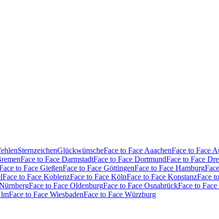
fehlen
Sternzeichen
Glückwünsche
Face to Face Aaachen
Face to Face 
Bremen
Face to Face Darmstadt
Face to Face Dortmund
Face to Face Dr
Face to Face Gießen
Face to Face Göttingen
Face to Face Hamburg
Face
l
Face to Face Koblenz
Face to Face Köln
Face to Face Konstanz
Face t
 Nürnberg
Face to Face Oldenburg
Face to Face Osnabrück
Face to Face
Ulm
Face to Face Wiesbaden
Face to Face Würzburg