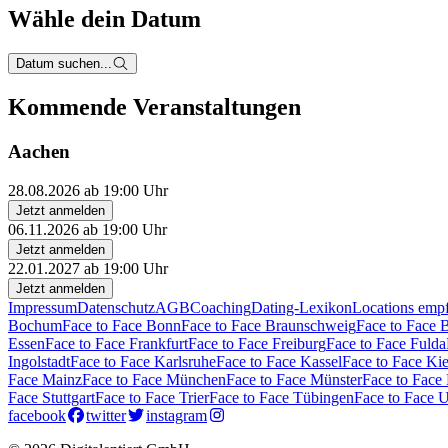
Wähle dein Datum
Datum suchen...
Kommende Veranstaltungen
Aachen
28.08.2026 ab 19:00 Uhr
Jetzt anmelden
06.11.2026 ab 19:00 Uhr
Jetzt anmelden
22.01.2027 ab 19:00 Uhr
Jetzt anmelden
Impressum
Datenschutz
AGB
Coaching
Dating-Lexikon
Locations emp
Bochum
Face to Face Bonn
Face to Face Braunschweig
Face to Face 
Essen
Face to Face Frankfurt
Face to Face Freiburg
Face to Face Fulda
Ingolstadt
Face to Face Karlsruhe
Face to Face Kassel
Face to Face Kie
Face Mainz
Face to Face München
Face to Face Münster
Face to Face
Face Stuttgart
Face to Face Trier
Face to Face Tübingen
Face to Face 
facebook
twitter
instagram