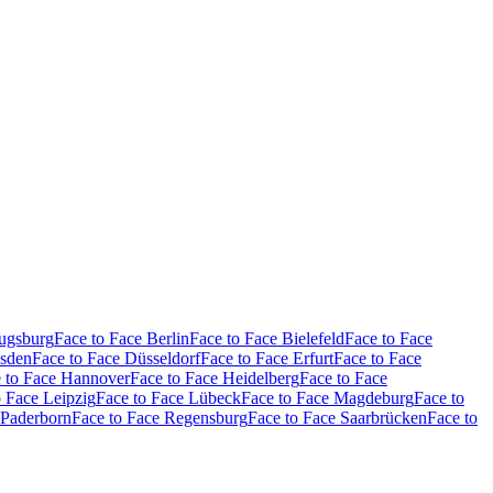
Augsburg
Face to Face Berlin
Face to Face Bielefeld
Face to Face
esden
Face to Face Düsseldorf
Face to Face Erfurt
Face to Face
 to Face Hannover
Face to Face Heidelberg
Face to Face
o Face Leipzig
Face to Face Lübeck
Face to Face Magdeburg
Face to
 Paderborn
Face to Face Regensburg
Face to Face Saarbrücken
Face to